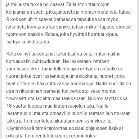
ja millaista tukea he saavat. Tällaisten traumojen
korjaaminen vaatii pitkäjänteistä ja moniammatillista tukea.
Rikoksen uhrit saavat parhaassa tapauksessa myös
rahallista korvausta kärsimyksistään mikäli tapaus etenee
tuomioon saakka. Rahaa, joka hyvittää koettua kipua,
särkyä ja ahdistusta.
Kela on nyt tiukentanut tulkintaansa siitä, miten näihin
korvauksiin suhtaudutaan. Ne lasketaan ihmisen
varallisuudeksi. Tämä tulkinta ajaa erityisen ahtaalle ne
nuoret jotka ovat lastensuojelun asiakkaita, nuoret jotka
ovat erityisen haavoittuvassa asemassa. Näillä nuorilla on
usein rikkinäinen perhe ja tukiverkosto sekä monta
traumaattista tapahtumaa taakkanaan. Nuoren täyttäessä
18 vuotta loppuu muu lastensuojelun tuki. Näille
lastensuojelutausta omaaville nuorille taataan lain mukaan
tukea ja toimeentuloa aikuistumisen kynnyksellä.
Käytännössä tämä tarkoittaa sosiaaliohjauksen lisäksi
oikeutta toimeentulotukeen ja esimerkiksi