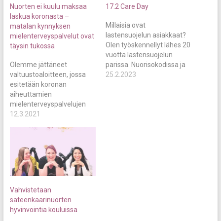
Nuorten ei kuulu maksaa
17.2 Care Day
laskua koronasta –
Millaisia ovat
matalan kynnyksen
lastensuojelun asiakkaat?
mielenterveyspalvelut ovat
Olen työskennellyt lähes 20
täysin tukossa
vuotta lastensuojelun
Olemme jättäneet
parissa. Nuorisokodissa ja
valtuustoaloitteen, jossa
perhetyössä. Tässä ajassa
25.2.2023
esitetään koronan
on nähnyt paljon. Totuus on
aiheuttamien
aina tarua- tai
mielenterveyspalvelujen
klikkiotsikoita
jonojen selvittämistä ja
12.3.2021
ihmeellisempää. Minusta
purkamista, kirjoittajat
on vain armollista, ettei
kertovat. Nuoret voivat
suuri yleisö tiedä millaisia
huonosti ja se näkyy nyt
tarinoita sanan
kaduilla, uutisissa ja
lastensuojelu alle mahtuu.
tilastoissa. Korona on
Työ on haastavaa ja vaatii
pahentanut tilannetta
rautaista ammattitaitoa,
lisäämällä stressiä, ja
sitoutumista ja itsensä…
Vahvistetaan
yksinäisyyttä, sekä
sateenkaarinuorten
vaikeuttamalla
hyvinvointia kouluissa
avunsaantia. Allianssin ja