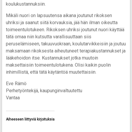
koulukustannuksiin.
Mikäli nuori on lapsuutensa aikana joutunut rikoksen
uhriksi ja saanut siitä korvauksia, jää hän ilman oikeutta
toimeentulotukeen. Rikoksen uhriksi joutunut nuori käyttää
tätä omaa niin kutsutta varallisuuttaan siis
peruselämiseen, takuuvuokraan, koulutarvikkeisiin ja joutuu
maksamaan rikoksesta aiheutuneet terapiakustannukset ja
lääkehoidon itse. Kustannukset jotka muutoin
maksettaisiin toimeentulotukena. Olisi kaikin puolin
inhimillistä, että tätä käytäntöä muutettaisiin.
Eve Rämö
Perhetyöntekijä, kaupunginvaltuutettu
Vantaa
Aiheeseen liittyviä kirjoituksia