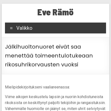
Skip
Eve Rämö
to
content
Valikko
Jälkihuoltonuoret eivät saa
menettää toimeentulotukeaan
rikosuhrikorvausten vuoksi
Mielipidekirjoitukseni vaaliareenassa:
Viime aikojen keskustelu lapsiin ja nuoriin kohdistuneista
rikoksista on keskittynyt paljolti tekijöihin ja rangaistuksiin.
Vähemmälle huomiolle on jäänyt se, miten uhrit selviytyvät