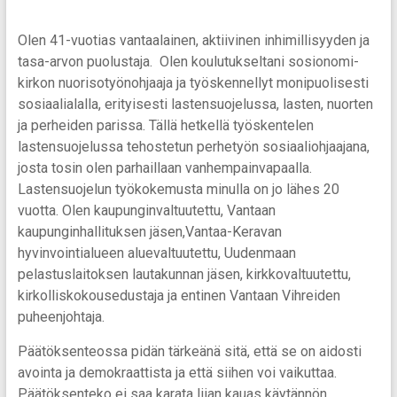
Olen 41-vuotias vantaalainen, aktiivinen inhimillisyyden ja
tasa-arvon puolustaja. Olen koulutukseltani sosionomi-
kirkon nuorisotyönohjaaja ja työskennellyt monipuolisesti
sosiaalialalla, erityisesti lastensuojelussa, lasten, nuorten
ja perheiden parissa. Tällä hetkellä työskentelen
lastensuojelussa tehostetun perhetyön sosiaaliohjaajana,
josta tosin olen parhaillaan vanhempainvapaalla.
Lastensuojelun työkokemusta minulla on jo lähes 20
vuotta. Olen kaupunginvaltuutettu, Vantaan
kaupunginhallituksen jäsen,Vantaa-Keravan
hyvinvointialueen aluevaltuutettu, Uudenmaan
pelastuslaitoksen lautakunnan jäsen, kirkkovaltuutettu,
kirkolliskokousedustaja ja entinen Vantaan Vihreiden
puheenjohtaja.
Päätöksenteossa pidän tärkeänä sitä, että se on aidosti
avointa ja demokraattista ja että siihen voi vaikuttaa.
Päätöksenteko ei saa karata liian kauas käytännön