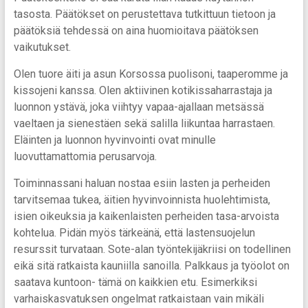
tasosta. Päätökset on perustettava tutkittuun tietoon ja
päätöksiä tehdessä on aina huomioitava päätöksen
vaikutukset.
Olen tuore äiti ja asun Korsossa puolisoni, taaperomme ja
kissojeni kanssa. Olen aktiivinen kotikissaharrastaja ja
luonnon ystävä, joka viihtyy vapaa-ajallaan metsässä
vaeltaen ja sienestäen sekä salilla liikuntaa harrastaen.
Eläinten ja luonnon hyvinvointi ovat minulle
luovuttamattomia perusarvoja.
Toiminnassani haluan nostaa esiin lasten ja perheiden
tarvitsemaa tukea, äitien hyvinvoinnista huolehtimista,
isien oikeuksia ja kaikenlaisten perheiden tasa-arvoista
kohtelua. Pidän myös tärkeänä, että lastensuojelun
resurssit turvataan. Sote-alan työntekijäkriisi on todellinen
eikä sitä ratkaista kauniilla sanoilla. Palkkaus ja työolot on
saatava kuntoon- tämä on kaikkien etu. Esimerkiksi
varhaiskasvatuksen ongelmat ratkaistaan vain mikäli