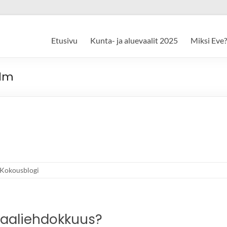
Etusivu
Kunta- ja aluevaalit 2025
Miksi Eve?
olm
Kokousblogi
vaaliehdokkuus?