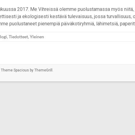
htikuussa 2017. Me Vihreissä olemme puolustamassa myös niitä, 
isesti ja ekologisesti kestävä tulevaisuus, jossa turvallisuus,
mme puolustaneet pienempiä päiväkotiryhmiä, lähimetsiä, paperi
logi
,
Tiedotteet
,
Yleinen
ed. Theme
Spacious
by ThemeGrill.