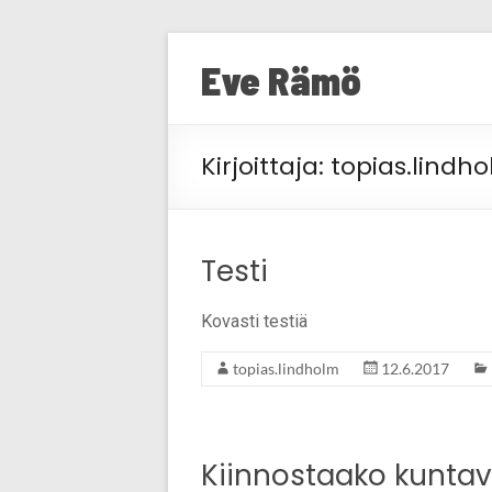
Skip
to
Eve Rämö
content
Kirjoittaja:
topias.lindh
Testi
Kovasti testiä
topias.lindholm
12.6.2017
Kiinnostaako kunta