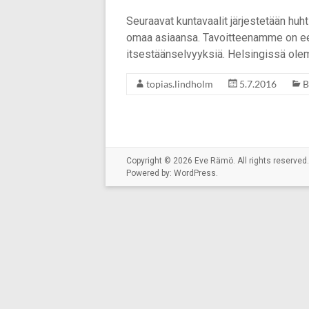
Seuraavat kuntavaalit järjestetään hu
omaa asiaansa. Tavoitteenamme on eett
itsestäänselvyyksiä. Helsingissä ole
topias.lindholm
5.7.2016
B
Copyright © 2026
Eve Rämö
. All rights reserv
Powered by:
WordPress
.