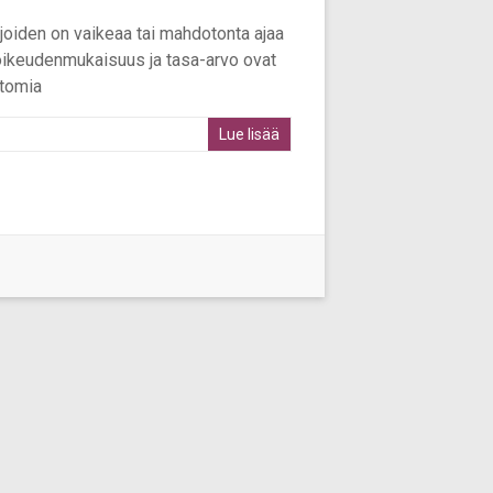
joiden on vaikeaa tai mahdotonta ajaa
 oikeudenmukaisuus ja tasa-arvo ovat
ttomia
Lue lisää