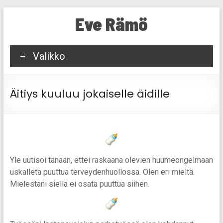
Skip
Eve Rämö
to
content
Valikko
Äitiys kuuluu jokaiselle äidille
Yle uutisoi tänään, ettei raskaana olevien huumeongelmaan
uskalleta puuttua terveydenhuollossa. Olen eri mieltä.
Mielestäni siellä ei osata puuttua siihen.