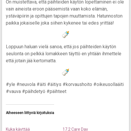
On muistettava, että päihteiden käytön lopettaminen ei ole
vain aineista eroon pääsemistä vaan koko elämän,
ystäväpiirin ja opittujen tapojen muuttamista. Hatunnoston
paikka jokaiselle joka siihen kykenee tai edes yrittää!
Loppuun haluan vielä sanoa, että jos päihteiden käytön
seulonta on pelkkä lomakkeen täyttö en yhtään ihmettele
että jotain jää kertomatta.
#yle #neuvola #äiti #äitiys #korvaushoito #oikeusollaäiti
#vauva #päihdetyö #päihteet
Aiheeseen liittyviä kirjoituksia
Kuka käyttää
17.2 Care Day