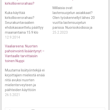
kirkollisverorahasi?
Millaisia ovat
Kuka käyttää
lastensuojelun asiakkaat?
kirkollisverorahasi?
Olen työskennellyt lähes 20
Seurakuntavaalien
vuotta lastensuojelun
ehdokasasettelu päättyy
parissa. Nuorisokodissa ja
maanantaina 15.9 klo
perhetyössä. Tässä ajassa
25.2.2023
16.00. Marraskuussa
12.9.2014
on nähnyt paljon. Totuus on
pidettävissä vaaleissa
aina tarua- tai
Vaaliareena: Nuorten
valitaan ev.lut seurakuntiin
klikkiotsikoita
pahoinvointi lisääntynyt –
yli 9000 luottamushenkilöä
ihmeellisempää. Minusta
Vantaalle tarvittaisiin
jotka päättävät seuraavat
on vain armollista, ettei
toinen Nuppi
neljä vuotta seurakuntien
suuri yleisö tiedä millaisia
rahankäytöstä ja
tarinoita sanan
Muutama lisätyöntekijä ei
käytännön linjauksista.
lastensuojelu alle mahtuu.
kirjoittajien mielestä enää
Nämä luottamushenkilöt
Työ on haastavaa ja vaatii
riitä avuksi nuorten
valitsevat tulevalla
rautaista ammattitaitoa,
mielenterveyteen ja
kaudellaan myös edustajat
sitoutumista ja itsensä…
päihteiden käyttöön
kirkolliskokoukseen, kirkon
liittyvien ongelmien
26.5.2021
parlamenttiin.
hoitamisessa. Nuorten
Kirkolliskokous on kirkon
pahoinvointi ja
ylin päättävä elin joka tekee
mielenterveysongelmat