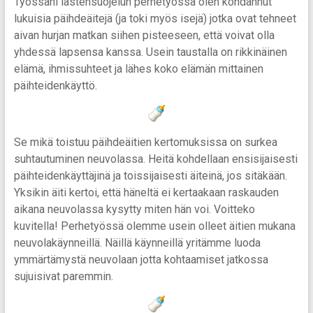
Työssäni lastensuojelun perhetyössä olen kohdannut
lukuisia päihdeäitejä (ja toki myös isejä) jotka ovat tehneet
aivan hurjan matkan siihen pisteeseen, että voivat olla
yhdessä lapsensa kanssa. Usein taustalla on rikkinäinen
elämä, ihmissuhteet ja lähes koko elämän mittainen
päihteidenkäyttö.
Se mikä toistuu päihdeäitien kertomuksissa on surkea
suhtautuminen neuvolassa. Heitä kohdellaan ensisijaisesti
päihteidenkäyttäjinä ja toissijaisesti äiteinä, jos sitäkään.
Yksikin äiti kertoi, että häneltä ei kertaakaan raskauden
aikana neuvolassa kysytty miten hän voi. Voitteko
kuvitella! Perhetyössä olemme usein olleet äitien mukana
neuvolakäynneillä. Näillä käynneillä yritämme luoda
ymmärtämystä neuvolaan jotta kohtaamiset jatkossa
sujuisivat paremmin.