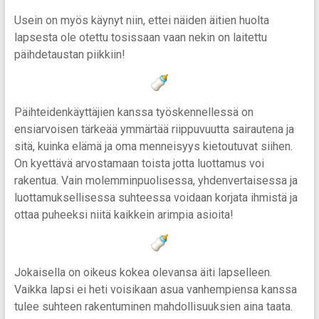
Usein on myös käynyt niin, ettei näiden äitien huolta
lapsesta ole otettu tosissaan vaan nekin on laitettu
päihdetaustan piikkiin!
Päihteidenkäyttäjien kanssa työskennellessä on
ensiarvoisen tärkeää ymmärtää riippuvuutta sairautena ja
sitä, kuinka elämä ja oma menneisyys kietoutuvat siihen.
On kyettävä arvostamaan toista jotta luottamus voi
rakentua. Vain molemminpuolisessa, yhdenvertaisessa ja
luottamuksellisessa suhteessa voidaan korjata ihmistä ja
ottaa puheeksi niitä kaikkein arimpia asioita!
Jokaisella on oikeus kokea olevansa äiti lapselleen.
Vaikka lapsi ei heti voisikaan asua vanhempiensa kanssa
tulee suhteen rakentuminen mahdollisuuksien aina taata.