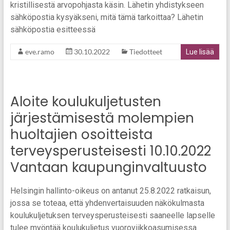
kristillisestä arvopohjasta käsin. Lähetin yhdistykseen
sähköpostia kysyäkseni, mitä tämä tarkoittaa? Lähetin
sähköpostia esitteessä
eve.ramo
30.10.2022
Tiedotteet
Lue lisää
Aloite koulukuljetusten
järjestämisestä molempien
huoltajien osoitteista
terveysperusteisesti 10.10.2022
Vantaan kaupunginvaltuusto
Helsingin hallinto-oikeus on antanut 25.8.2022 ratkaisun,
jossa se toteaa, että yhdenvertaisuuden näkökulmasta
koulukuljetuksen terveysperusteisesti saaneelle lapselle
tulee myöntää koulukuljetus vuoroviikkoasumisessa