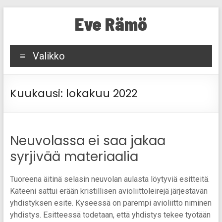
Skip
Eve Rämö
to
content
Valikko
Kuukausi:
lokakuu 2022
Neuvolassa ei saa jakaa
syrjivää materiaalia
Tuoreena äitinä selasin neuvolan aulasta löytyviä esitteitä.
Käteeni sattui erään kristillisen avioliittoleirejä järjestävän
yhdistyksen esite. Kyseessä on parempi avioliitto niminen
yhdistys. Esitteessä todetaan, että yhdistys tekee työtään