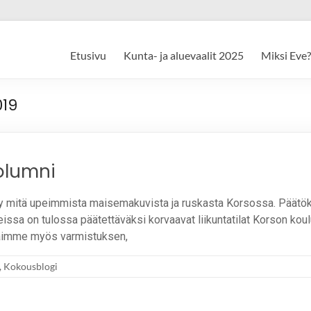
Etusivu
Kunta- ja aluevaalit 2025
Miksi Eve?
19
olumni
yy mitä upeimmista maisemakuvista ja ruskasta Korsossa. Päätö
ssa on tulossa päätettäväksi korvaavat liikuntatilat Korson koulun 
Saimme myös varmistuksen,
,
Kokousblogi