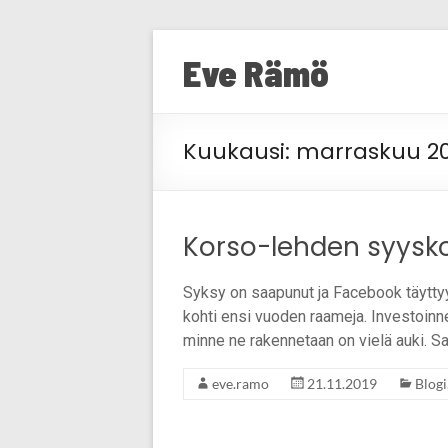
Skip
to
Eve Rämö
content
Kuukausi:
marraskuu 20
Korso-lehden syysk
Syksy on saapunut ja Facebook täytt
kohti ensi vuoden raameja. Investoinnei
minne ne rakennetaan on vielä auki. 
eve.ramo
21.11.2019
Blogi