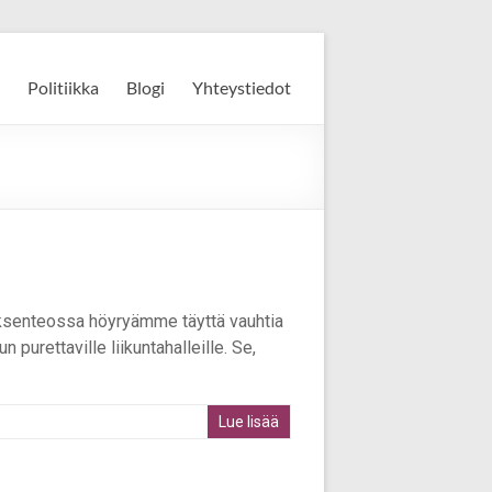
Politiikka
Blogi
Yhteystiedot
ksenteossa höyryämme täyttä vauhtia
purettaville liikuntahalleille. Se,
Lue lisää