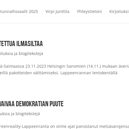
Kunnallisvaalit 2025
Virpi Junttila
Yhteystietoni
Kirjoituks
TETTUA ILMASILTAA
ituksia ja blogitekstejä
lä-Saimaassa 23.11.2023 Helsingin Sanomien (14.11.) mukaan äveri
eteillä pakotteiden välttämiseksi. Lappeenrannan lentokentällä
VAIVAA DEMOKRATIAN PUUTE
uksia ja blogitekstejä
Greenreality-Lappeenranta on viime ajat panostanut metsävarojens