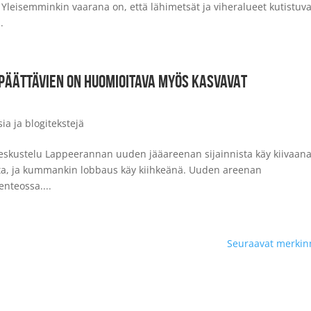
Yleisemminkin vaarana on, että lähimetsät ja viheralueet kutistuva
.
ÄÄTTÄVIEN ON HUOMIOITAVA MYÖS KASVAVAT
sia ja blogitekstejä
Keskustelu Lappeerannan uuden jääareenan sijainnista käy kiivaana
sta, ja kummankin lobbaus käy kiihkeänä. Uuden areenan
nteossa....
Seuraavat merkin