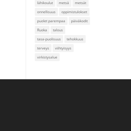
lähikoulut
metsä
metsät
onnellisuus
oppimistulokset
puolet parempaa
päiväkodit
Ruoka
talous
tasa-puolisuus
tehokkuus
terveys
viihtyisyys
virkistysalue