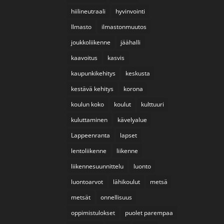
hiilineutraali
hyvinvointi
Ilmasto
ilmastonmuutos
joukkoliikenne
jäähalli
kaavoitus
kasvis
kaupunkikehitys
keskusta
kestävä kehitys
korona
koulun koko
koulut
kulttuuri
kuluttaminen
kävelyalue
Lappeenranta
lapset
lentoliikenne
liikenne
liikennesuunnittelu
luonto
luontoarvot
lähikoulut
metsä
metsät
onnellisuus
oppimistulokset
puolet parempaa