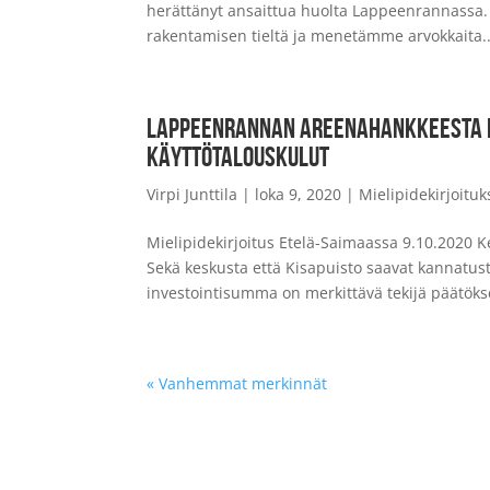
herättänyt ansaittua huolta Lappeenrannassa. 
rakentamisen tieltä ja menetämme arvokkaita..
LAPPEENRANNAN AREENAHANKKEESTA P
KÄYTTÖTALOUSKULUT
Virpi Junttila
|
loka 9, 2020
|
Mielipidekirjoituk
Mielipidekirjoitus Etelä-Saimaassa 9.10.2020 
Sekä keskusta että Kisapuisto saavat kannatu
investointisumma on merkittävä tekijä päätökse
« Vanhemmat merkinnät