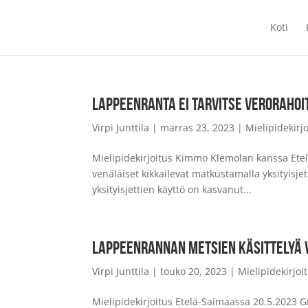
Koti
LAPPEENRANTA EI TARVITSE VERORAHOI
Virpi Junttila
|
marras 23, 2023
|
Mielipidekirjo
Mielipidekirjoitus Kimmo Klemolan kanssa Ete
venäläiset kikkailevat matkustamalla yksityisj
yksityisjettien käyttö on kasvanut...
LAPPEENRANNAN METSIEN KÄSITTELYÄ 
Virpi Junttila
|
touko 20, 2023
|
Mielipidekirjoit
Mielipidekirjoitus Etelä-Saimaassa 20.5.2023 