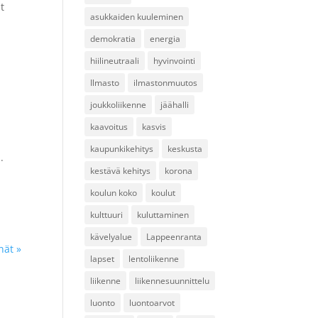
t
asukkaiden kuuleminen
demokratia
energia
hiilineutraali
hyvinvointi
Ilmasto
ilmastonmuutos
joukkoliikenne
jäähalli
kaavoitus
kasvis
kaupunkikehitys
keskusta
.
kestävä kehitys
korona
koulun koko
koulut
kulttuuri
kuluttaminen
kävelyalue
Lappeenranta
nät »
lapset
lentoliikenne
liikenne
liikennesuunnittelu
luonto
luontoarvot