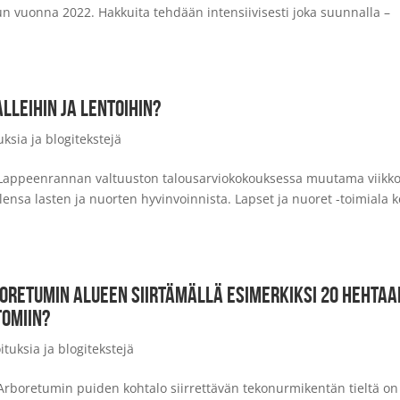
un vuonna 2022. Hakkuita tehdään intensiivisesti joka suunnalla –
LLEIHIN JA LENTOIHIN?
uksia ja blogitekstejä
1 Lappeenrannan valtuuston talousarviokokouksessa muutama viikk
lensa lasten ja nuorten hyvinvoinnista. Lapset ja nuoret -toimiala k
ORETUMIN ALUEEN SIIRTÄMÄLLÄ ESIMERKIKSI 20 HEHTAA
OMIIN?
ituksia ja blogitekstejä
 Arboretumin puiden kohtalo siirrettävän tekonurmikentän tieltä on