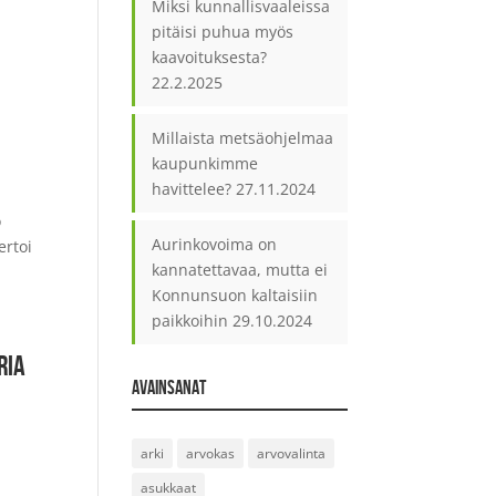
Miksi kunnallisvaaleissa
pitäisi puhua myös
kaavoituksesta?
22.2.2025
Millaista metsäohjelmaa
kaupunkimme
havittelee?
27.11.2024
o
Aurinkovoima on
ertoi
kannatettavaa, mutta ei
Konnunsuon kaltaisiin
paikkoihin
29.10.2024
RIA
AVAINSANAT
arki
arvokas
arvovalinta
asukkaat