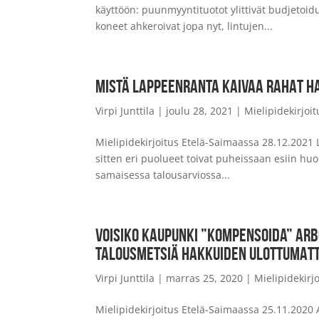
käyttöön: puunmyyntituotot ylittivät budjetoid
koneet ahkeroivat jopa nyt, lintujen...
MISTÄ LAPPEENRANTA KAIVAA RAHAT HA
Virpi Junttila
|
joulu 28, 2021
|
Mielipidekirjoit
Mielipidekirjoitus Etelä-Saimaassa 28.12.202
sitten eri puolueet toivat puheissaan esiin huo
samaisessa talousarviossa...
VOISIKO KAUPUNKI ”KOMPENSOIDA” ARB
TALOUSMETSIÄ HAKKUIDEN ULOTTUMATT
Virpi Junttila
|
marras 25, 2020
|
Mielipidekirjo
Mielipidekirjoitus Etelä-Saimaassa 25.11.2020