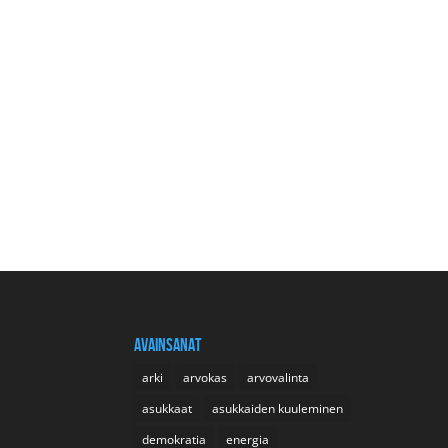
AVAINSANAT
arki
arvokas
arvovalinta
asukkaat
asukkaiden kuuleminen
demokratia
energia