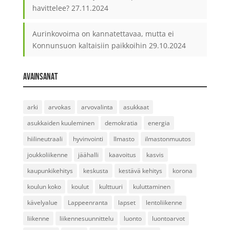
havittelee?
27.11.2024
Aurinkovoima on kannatettavaa, mutta ei
Konnunsuon kaltaisiin paikkoihin
29.10.2024
AVAINSANAT
arki
arvokas
arvovalinta
asukkaat
asukkaiden kuuleminen
demokratia
energia
hiilineutraali
hyvinvointi
Ilmasto
ilmastonmuutos
joukkoliikenne
jäähalli
kaavoitus
kasvis
kaupunkikehitys
keskusta
kestävä kehitys
korona
koulun koko
koulut
kulttuuri
kuluttaminen
kävelyalue
Lappeenranta
lapset
lentoliikenne
liikenne
liikennesuunnittelu
luonto
luontoarvot