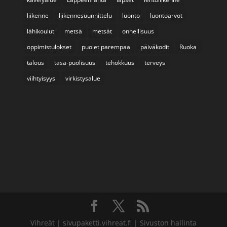
liikenne
liikennesuunnittelu
luonto
luontoarvot
lähikoulut
metsä
metsät
onnellisuus
oppimistulokset
puolet parempaa
päiväkodit
Ruoka
talous
tasa-puolisuus
tehokkuus
terveys
viihtyisyys
virkistysalue
Vihreät
|
sivupaketti.vihreat.fi
|
Sivuston hallinta