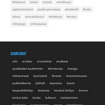
lähikoulut
metsä
metsät
onnellisuus
oppimistulokset
puolet parempaa
päiväkodit
Ruoka
talous
tasa-puolisuus
tehokkuus
terveys
viihtyisyys
virkistysalue
AVAINSANAT
arki
arvokas
arvovalinta
asukkaat
asukkaiden kuuleminen
demokratia
energia
hiilineutraali
hyvinvointi
Ilmasto
ilmastonmuutos
joukkoliikenne
jäähalli
kaavoitus
kasvis
kaupunkikehitys
keskusta
kestävä kehitys
korona
koulun koko
koulut
kulttuuri
kuluttaminen
kävelyalue
Lappeenranta
lapset
lentoliikenne