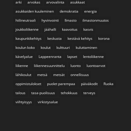
arki
arvokas
arvovalinta
asukkaat
asukkaiden kuuleminen
demokratia
energia
hiilineutraali
hyvinvointi
Ilmasto
ilmastonmuutos
joukkoliikenne
jäähalli
kaavoitus
kasvis
kaupunkikehitys
keskusta
kestävä kehitys
korona
koulun koko
koulut
kulttuuri
kuluttaminen
kävelyalue
Lappeenranta
lapset
lentoliikenne
liikenne
liikennesuunnittelu
luonto
luontoarvot
lähikoulut
metsä
metsät
onnellisuus
oppimistulokset
puolet parempaa
päiväkodit
Ruoka
talous
tasa-puolisuus
tehokkuus
terveys
viihtyisyys
virkistysalue