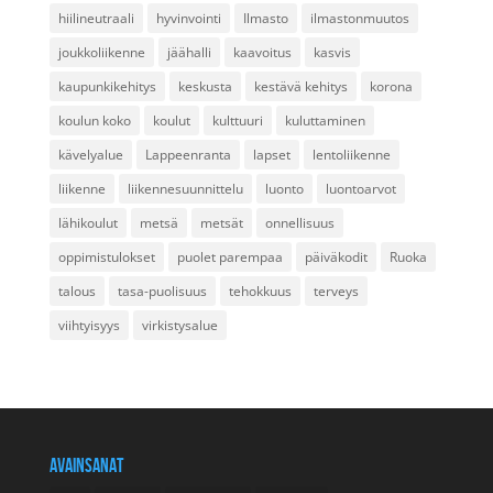
hiilineutraali
hyvinvointi
Ilmasto
ilmastonmuutos
joukkoliikenne
jäähalli
kaavoitus
kasvis
kaupunkikehitys
keskusta
kestävä kehitys
korona
koulun koko
koulut
kulttuuri
kuluttaminen
kävelyalue
Lappeenranta
lapset
lentoliikenne
liikenne
liikennesuunnittelu
luonto
luontoarvot
lähikoulut
metsä
metsät
onnellisuus
oppimistulokset
puolet parempaa
päiväkodit
Ruoka
talous
tasa-puolisuus
tehokkuus
terveys
viihtyisyys
virkistysalue
AVAINSANAT