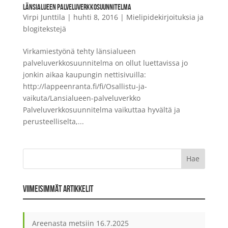
LÄNSIALUEEN PALVELUVERKKOSUUNNITELMA
Virpi Junttila
|
huhti 8, 2016
|
Mielipidekirjoituksia ja
blogitekstejä
Virkamiestyönä tehty länsialueen
palveluverkkosuunnitelma on ollut luettavissa jo
jonkin aikaa kaupungin nettisivuilla:
http://lappeenranta.fi/fi/Osallistu-ja-
vaikuta/Lansialueen-palveluverkko
Palveluverkkosuunnitelma vaikuttaa hyvältä ja
perusteelliselta,...
VIIMEISIMMÄT ARTIKKELIT
Areenasta metsiin
16.7.2025