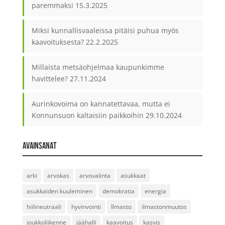
paremmaksi
15.3.2025
Miksi kunnallisvaaleissa pitäisi puhua myös
kaavoituksesta?
22.2.2025
Millaista metsäohjelmaa kaupunkimme
havittelee?
27.11.2024
Aurinkovoima on kannatettavaa, mutta ei
Konnunsuon kaltaisiin paikkoihin
29.10.2024
AVAINSANAT
arki
arvokas
arvovalinta
asukkaat
asukkaiden kuuleminen
demokratia
energia
hiilineutraali
hyvinvointi
Ilmasto
ilmastonmuutos
joukkoliikenne
jäähalli
kaavoitus
kasvis