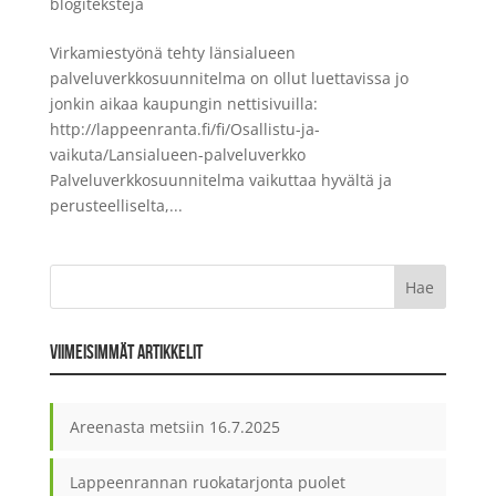
blogitekstejä
Virkamiestyönä tehty länsialueen
palveluverkkosuunnitelma on ollut luettavissa jo
jonkin aikaa kaupungin nettisivuilla:
http://lappeenranta.fi/fi/Osallistu-ja-
vaikuta/Lansialueen-palveluverkko
Palveluverkkosuunnitelma vaikuttaa hyvältä ja
perusteelliselta,...
VIIMEISIMMÄT ARTIKKELIT
Areenasta metsiin
16.7.2025
Lappeenrannan ruokatarjonta puolet