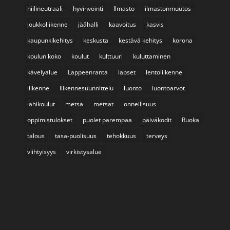
hiilineutraali
hyvinvointi
Ilmasto
ilmastonmuutos
joukkoliikenne
jäähalli
kaavoitus
kasvis
kaupunkikehitys
keskusta
kestävä kehitys
korona
koulun koko
koulut
kulttuuri
kuluttaminen
kävelyalue
Lappeenranta
lapset
lentoliikenne
liikenne
liikennesuunnittelu
luonto
luontoarvot
lähikoulut
metsä
metsät
onnellisuus
oppimistulokset
puolet parempaa
päiväkodit
Ruoka
talous
tasa-puolisuus
tehokkuus
terveys
viihtyisyys
virkistysalue