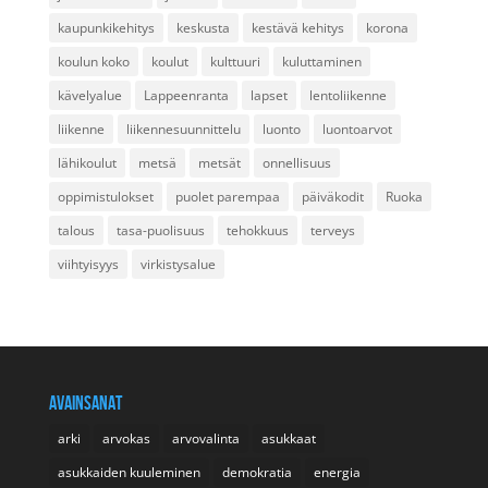
kaupunkikehitys
keskusta
kestävä kehitys
korona
koulun koko
koulut
kulttuuri
kuluttaminen
kävelyalue
Lappeenranta
lapset
lentoliikenne
liikenne
liikennesuunnittelu
luonto
luontoarvot
lähikoulut
metsä
metsät
onnellisuus
oppimistulokset
puolet parempaa
päiväkodit
Ruoka
talous
tasa-puolisuus
tehokkuus
terveys
viihtyisyys
virkistysalue
AVAINSANAT
arki
arvokas
arvovalinta
asukkaat
asukkaiden kuuleminen
demokratia
energia