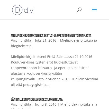
MIELIPIDEKIRJOITUKSENI KASVATUS- JA OPETUSTOIMEN TOIMINNASTA
Virpi Junttila
|
loka 21, 2016
|
Mielipidekirjoituksia ja
blogitekstejä
Mielipidekirjoitukseni Etelä-Saimaassa 21.10.2016
Kouluverkkoesitysten erot huolestuttavat
Lappeenrannan kasvatus- ja opetustoimi esitteli
alustavia kouluverkkosityksiään
kaupunginvaltuustolle vuonna 2013. Tuolloin viestinä
oli että pedagogisista,...
LÄNSIALUEEN PALVELUVERKKOSUUNNITELMA
Virpi Junttila
|
huhti 8, 2016
|
Mielipidekirjoituksia ja