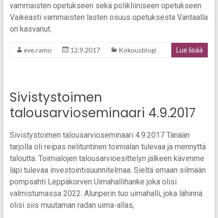
vammaisten opetukseen sekä polikliiniseen opetukseen.
Vaikeasti vammaisten lasten osuus opetuksesta Vantaalla
on kasvanut.
eve.ramo
12.9.2017
Kokousblogi
Lue lisää
Sivistystoimen
talousarvioseminaari 4.9.2017
Sivistystoimen talousarvioseminaari 4.9.2017 Tänään
tarjolla oli reipas nelituntinen toimialan tulevaa ja mennyttä
taloutta. Toimialojen talousarvioesittelyn jälkeen kävimme
läpi tulevaa investointisuunnitelmaa. Sieltä omaan silmään
pompsahti Leppäkorven Uimahallihanke joka olisi
valmistumassa 2022. Alunperin tuo uimahalli, joka lähinnä
olisi siis muutaman radan uima-allas,