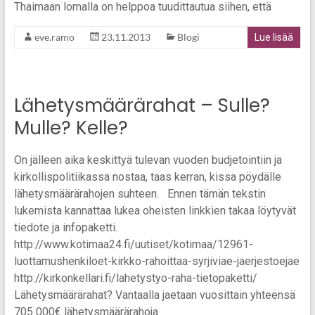
Thaimaan lomalla on helppoa tuudittautua siihen, että
eve.ramo
23.11.2013
Blogi
Lue lisää
Lähetysmäärärahat – Sulle?
Mulle? Kelle?
On jälleen aika keskittyä tulevan vuoden budjetointiin ja
kirkollispolitiikassa nostaa, taas kerran, kissa pöydälle
lähetysmäärärahojen suhteen. Ennen tämän tekstin
lukemista kannattaa lukea oheisten linkkien takaa löytyvät
tiedote ja infopaketti.
http://www.kotimaa24.fi/uutiset/kotimaa/12961-
luottamushenkiloet-kirkko-rahoittaa-syrjiviae-jaerjestoejae
http://kirkonkellari.fi/lahetystyo-raha-tietopaketti/
Lähetysmäärärahat? Vantaalla jaetaan vuosittain yhteensä
705 000€ lähetysmäärärahoja