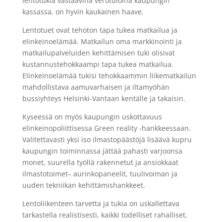
lentotukia vastaavina verotuloina kaupungin
kassassa, on hyvin kaukainen haave.
Lentotuet ovat tehoton tapa tukea matkailua ja
elinkeinoelämää. Matkailun oma markkinointi ja
matkailupalveluiden kehittämisen tuki olisivat
kustannustehokkaampi tapa tukea matkailua.
Elinkeinoelämää tukisi tehokkaammin liikematkailun
mahdollistava aamuvarhaisen ja iltamyöhän
bussiyhteys Helsinki-Vantaan kentälle ja takaisin.
Kyseessä on myös kaupungin uskottavuus
elinkeinopoliittisessa Green reality -hankkeessaan.
Valitettavasti yksi iso ilmastopäästöjä lisäävä kupru
kaupungin toiminnassa jättää pahasti varjoonsa
monet, suurella työllä rakennetut ja ansiokkaat
ilmastotoimet– aurinkopaneelit, tuulivoiman ja
uuden tekniikan kehittämishankkeet.
Lentoliikenteen tarvetta ja tukia on uskallettava
tarkastella realistisesti, kaikki todelliset rahalliset,