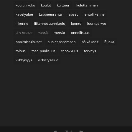
koulun koko
koulut
kulttuuri
kuluttaminen
kävelyalue
Lappeenranta
lapset
lentoliikenne
liikenne
liikennesuunnittelu
luonto
luontoarvot
lähikoulut
metsä
metsät
onnellisuus
oppimistulokset
puolet parempaa
päiväkodit
Ruoka
talous
tasa-puolisuus
tehokkuus
terveys
viihtyisyys
virkistysalue