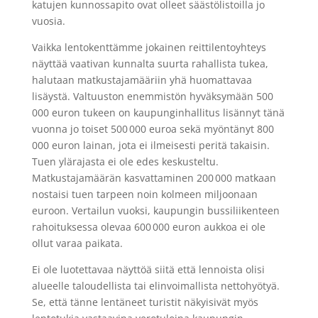
katujen kunnossapito ovat olleet säästölistoilla jo
vuosia.
Vaikka lentokenttämme jokainen reittilentoyhteys
näyttää vaativan kunnalta suurta rahallista tukea,
halutaan matkustajamääriin yhä huomattavaa
lisäystä. Valtuuston enemmistön hyväksymään 500
000 euron tukeen on kaupunginhallitus lisännyt tänä
vuonna jo toiset 500 000 euroa sekä myöntänyt 800
000 euron lainan, jota ei ilmeisesti peritä takaisin.
Tuen ylärajasta ei ole edes keskusteltu.
Matkustajamäärän kasvattaminen 200 000 matkaan
nostaisi tuen tarpeen noin kolmeen miljoonaan
euroon. Vertailun vuoksi, kaupungin bussiliikenteen
rahoituksessa olevaa 600 000 euron aukkoa ei ole
ollut varaa paikata.
Ei ole luotettavaa näyttöä siitä että lennoista olisi
alueelle taloudellista tai elinvoimallista nettohyötyä.
Se, että tänne lentäneet turistit näkyisivät myös