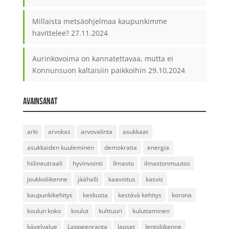
Millaista metsäohjelmaa kaupunkimme
havittelee?
27.11.2024
Aurinkovoima on kannatettavaa, mutta ei
Konnunsuon kaltaisiin paikkoihin
29.10.2024
AVAINSANAT
arki
arvokas
arvovalinta
asukkaat
asukkaiden kuuleminen
demokratia
energia
hiilineutraali
hyvinvointi
Ilmasto
ilmastonmuutos
joukkoliikenne
jäähalli
kaavoitus
kasvis
kaupunkikehitys
keskusta
kestävä kehitys
korona
koulun koko
koulut
kulttuuri
kuluttaminen
kävelyalue
Lappeenranta
lapset
lentoliikenne