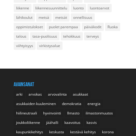
liikenne
liikennesuunnittelu
luonto
luontoarvot
lähikoulut
metsä
metsät
onnellisuus
oppimistulokset
puolet parempaa
päiväkodit
Ruoka
talous
tasa-puolisuus
tehokkuus
terveys
viihtyisyys
virkistysalue
AVAINSANAT
arki
arvokas
arvovalinta
asukkaat
asukkaiden kuuleminen
demokratia
energia
hiilineutraali
hyvinvointi
Ilmasto
ilmastonmuutos
joukkoliikenne
jäähalli
kaavoitus
kasvis
kaupunkikehitys
keskusta
kestävä kehitys
korona