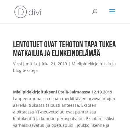
LENTOTUET OVAT TEHOTON TAPA TUKEA
MATKAILUA JA ELINKEINOELÄMÄÄ
Virpi Junttila
|
loka 21, 2019
|
Mielipidekirjoituksia ja
blogitekstejä
Mielipidekirjoitukseni Etelä-Saimaassa 12.10.2019
Lappeenrannassa ollaan merkittävien arvovalintojen
äärellä: tiukassa taloustilanteessa, Eksoten
aloittaessa YT-neuvottelut, ovat puntarissa
lentokenttä ja kunnan peruspalvelut. Eksoten lisäksi
varhaiskasvatus- ja opetuspuoli, joukkoliikenne ja