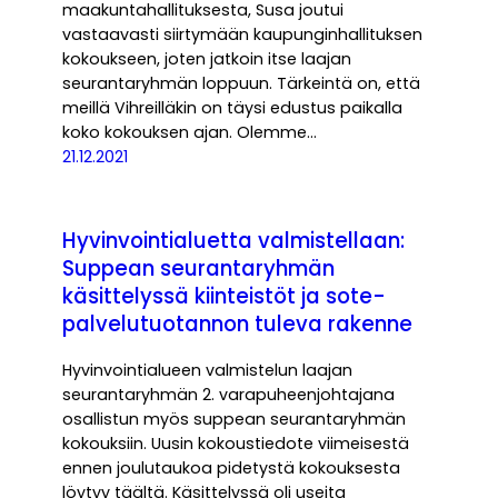
maakuntahallituksesta, Susa joutui
vastaavasti siirtymään kaupunginhallituksen
kokoukseen, joten jatkoin itse laajan
seurantaryhmän loppuun. Tärkeintä on, että
meillä Vihreilläkin on täysi edustus paikalla
koko kokouksen ajan. Olemme…
21.12.2021
Hyvinvointialuetta valmistellaan:
Suppean seurantaryhmän
käsittelyssä kiinteistöt ja sote-
palvelutuotannon tuleva rakenne
Hyvinvointialueen valmistelun laajan
seurantaryhmän 2. varapuheenjohtajana
osallistun myös suppean seurantaryhmän
kokouksiin. Uusin kokoustiedote viimeisestä
ennen joulutaukoa pidetystä kokouksesta
löytyy täältä. Käsittelyssä oli useita