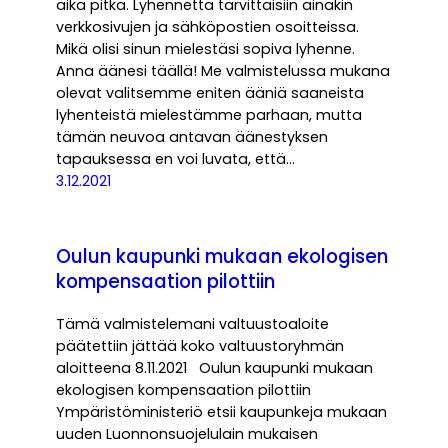
aika pitkä. Lyhennettä tarvittaisiin ainakin
verkkosivujen ja sähköpostien osoitteissa.
Mikä olisi sinun mielestäsi sopiva lyhenne.
Anna äänesi täällä! Me valmistelussa mukana
olevat valitsemme eniten ääniä saaneista
lyhenteistä mielestämme parhaan, mutta
tämän neuvoa antavan äänestyksen
tapauksessa en voi luvata, että…
3.12.2021
Oulun kaupunki mukaan ekologisen
kompensaation pilottiin
Tämä valmistelemani valtuustoaloite
päätettiin jättää koko valtuustoryhmän
aloitteena 8.11.2021 Oulun kaupunki mukaan
ekologisen kompensaation pilottiin
Ympäristöministeriö etsii kaupunkeja mukaan
uuden Luonnonsuojelulain mukaisen