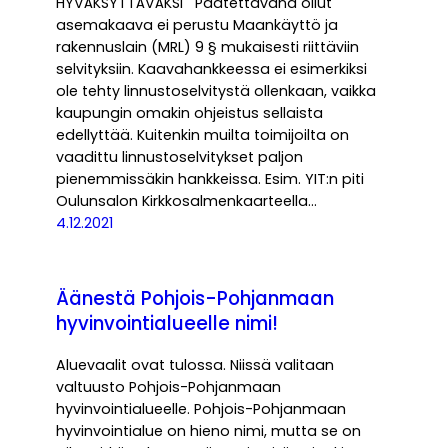
HYVÄKSYTTÄVÄKSI Päätettävänä ollut
asemakaava ei perustu Maankäyttö ja
rakennuslain (MRL) 9 § mukaisesti riittäviin
selvityksiin. Kaavahankkeessa ei esimerkiksi
ole tehty linnustoselvitystä ollenkaan, vaikka
kaupungin omakin ohjeistus sellaista
edellyttää. Kuitenkin muilta toimijoilta on
vaadittu linnustoselvitykset paljon
pienemmissäkin hankkeissa. Esim. YIT:n piti
Oulunsalon Kirkkosalmenkaarteella…
4.12.2021
Äänestä Pohjois-Pohjanmaan
hyvinvointialueelle nimi!
Aluevaalit ovat tulossa. Niissä valitaan
valtuusto Pohjois-Pohjanmaan
hyvinvointialueelle. Pohjois-Pohjanmaan
hyvinvointialue on hieno nimi, mutta se on