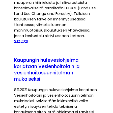
maaperän hiilinieluista ja hiilivarastoista
kansainväliseltä termiltään LULUCF (Land Use,
Land Use Change and Forestry). Tällaisen
koulutuksen tarve on ilmennyt useassa
tilanteessa, viimeksi luonnon
monimuotoisuuskoulutuksen yhteydessä,
jossa keskustelu siirtyi useaan kertaan…
2.12.2021
Kaupungin hulevesiohjelma
korjataan Vesienhoitolain ja
vesienhoitosuunnitelman
mukaiseksi
8.11.2021 Kaupungin hulevesiohjelma korjataan
Vesienhoitolain ja vesienhoitosuunnitelman
mukaiseksi. Selvitetään lakimiehiltä voiko
esitetyn lisäyksen tehdä teknisenä
korjauksena siten, että ohjelmaa ei tarvitsisi