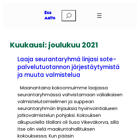
Siirry
sisältöön
Etsi
Esa
Aalto
Kuukausi:
joulukuu 2021
Laaja seurantaryhmä linjasi sote-
palvelutuotannon järjestäytymistä
ja muuta valmistelua
Maanantaina kokoonnuimme laajassa
seurantaryhmässä vahvistamaan väliaikaisen
valmistelutoimielimen ja suppean
seurantaryhmän linjauksia hyvinvointialueen
jatkovalmistelun pohjaksi. Kokouksen
alkupuolella tilallani oli Susa Vikeväkorva, sillä
itse olin vielä maakuntahallituksen
kokouksessa. Kun pääsin