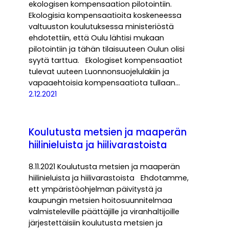
ekologisen kompensaation pilotointiin.
Ekologisia kompensaatioita koskeneessa
valtuuston koulutuksessa ministeriöstä
ehdotettiin, että Oulu lähtisi mukaan
pilotointiin ja tähän tilaisuuteen Oulun olisi
syytä tarttua. Ekologiset kompensaatiot
tulevat uuteen Luonnonsuojelulakiin ja
vapaaehtoisia kompensaatiota tullaan…
2.12.2021
Koulutusta metsien ja maaperän
hiilinieluista ja hiilivarastoista
8.11.2021 Koulutusta metsien ja maaperän
hiilinieluista ja hiilivarastoista Ehdotamme,
ett ympäristöohjelman päivitystä ja
kaupungin metsien hoitosuunnitelmaa
valmisteleville päättäjille ja viranhaltijoille
järjestettäisiin koulutusta metsien ja