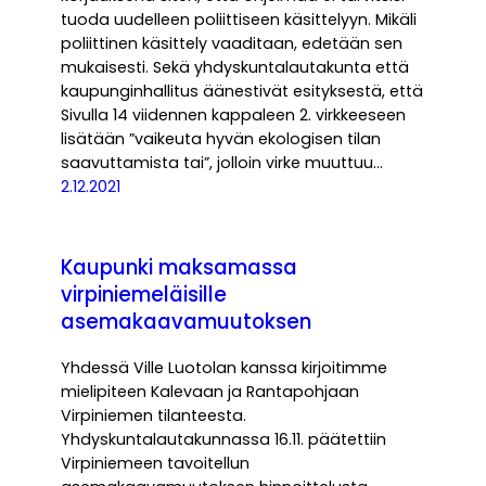
tuoda uudelleen poliittiseen käsittelyyn. Mikäli
poliittinen käsittely vaaditaan, edetään sen
mukaisesti. Sekä yhdyskuntalautakunta että
kaupunginhallitus äänestivät esityksestä, että
Sivulla 14 viidennen kappaleen 2. virkkeeseen
lisätään ”vaikeuta hyvän ekologisen tilan
saavuttamista tai”, jolloin virke muuttuu…
2.12.2021
Kaupunki maksamassa
virpiniemeläisille
asemakaavamuutoksen
Yhdessä Ville Luotolan kanssa kirjoitimme
mielipiteen Kalevaan ja Rantapohjaan
Virpiniemen tilanteesta.
Yhdyskuntalautakunnassa 16.11. päätettiin
Virpiniemeen tavoitellun