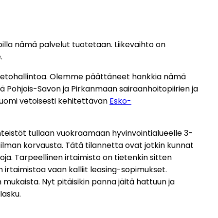
illa nämä palvelut tuotetaan. Liikevaihto on
.
 ja tietohallintoa. Olemme päättäneet hankkia nämä
sä Pohjois-Savon ja Pirkanmaan sairaanhoitopiirien ja
uomi vetoisesti kehitettävän
Esko-
nteistöt tullaan vuokraamaan hyvinvointialueelle 3-
 ilman korvausta. Tätä tilannetta ovat jotkin kunnat
ja. Tarpeellinen irtaimisto on tietenkin sitten
 irtaimistoa vaan kalliit leasing-sopimukset.
 mukaista. Nyt pitäisikin panna jäitä hattuun ja
lasku.