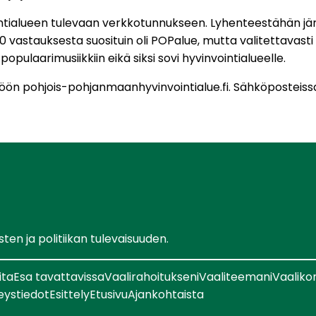
ntialueen tulevaan verkkotunnukseen. Lyhenteestähän jä
li 500 vastauksesta suosituin oli POPalue, mutta valitettavas
opulaarimusiikkiin eikä siksi sovi hyvinvointialueelle.
töön pohjois-pohjanmaanhyvinvointialue.fi. Sähköposteis
en ja politiikan tulevaisuuden.
ita
Esa tavattavissa
Vaalirahoitukseni
Vaaliteemani
Vaaliko
eystiedot
Esittely
Etusivu
Ajankohtaista