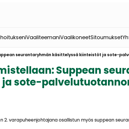
ahoitukseni
Vaaliteemani
Vaalikoneet
Sitoumukset
Yh
Suppean seurantaryhmän käsittelyssä kiinteistöt ja sote-pal
lmistellaan: Suppean se
öt ja sote-palvelutuotann
än 2. varapuheenjohtajana osallistun myös suppean seur