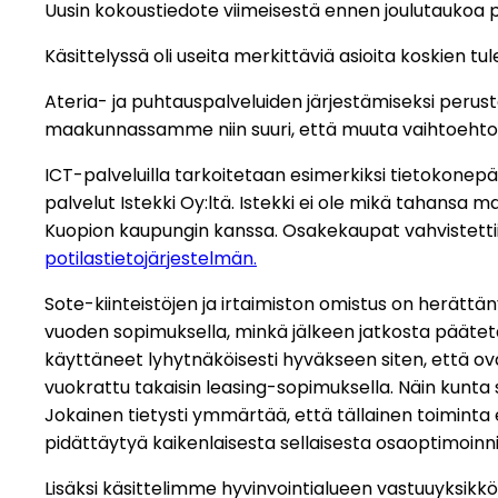
Uusin kokoustiedote viimeisestä ennen joulutaukoa 
Käsittelyssä oli useita merkittäviä asioita koskien t
Ateria- ja puhtauspalveluiden järjestämiseksi perust
maakunnassamme niin suuri, että muuta vaihtoehtoa
ICT-palveluilla tarkoitetaan esimerkiksi tietokonepä
palvelut Istekki Oy:ltä. Istekki ei ole mikä tahansa
Kuopion kaupungin kanssa. Osakekaupat vahvistettii
potilastietojärjestelmän.
Sote-kiinteistöjen ja irtaimiston omistus on herättä
vuoden sopimuksella, minkä jälkeen jatkosta päätetään
käyttäneet lyhytnäköisesti hyväkseen siten, että ovat
vuokrattu takaisin leasing-sopimuksella. Näin kunta 
Jokainen tietysti ymmärtää, että tällainen toiminta e
pidättäytyä kaikenlaisesta sellaisesta osaoptimoinnis
Lisäksi käsittelimme hyvinvointialueen vastuuyksikk