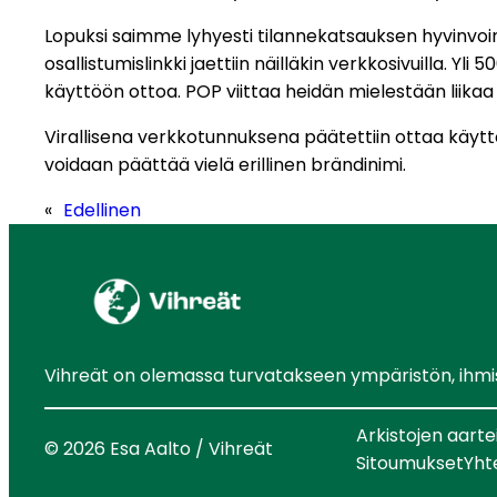
Lopuksi saimme lyhyesti tilannekatsauksen hyvinvoi
osallistumislinkki jaettiin näilläkin verkkosivuilla. Y
käyttöön ottoa. POP viittaa heidän mielestään liikaa p
Virallisena verkkotunnuksena päätettiin ottaa käyt
voidaan päättää vielä erillinen brändinimi.
«
Edellinen
Vihreät on olemassa turvatakseen ympäristön, ihmist
Arkistojen aarte
© 2026 Esa Aalto / Vihreät
Sitoumukset
Yht