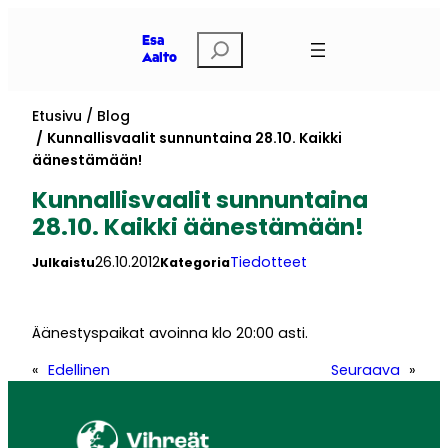
Siirry
sisältöön
Etsi
Esa
Aalto
Etusivu
Blog
Kunnallisvaalit sunnuntaina 28.10. Kaikki
äänestämään!
Kunnallisvaalit sunnuntaina
28.10. Kaikki äänestämään!
26.10.2012
Tiedotteet
Julkaistu
Kategoria
Äänestyspaikat avoinna klo 20:00 asti.
«
Edellinen
Seuraava
»